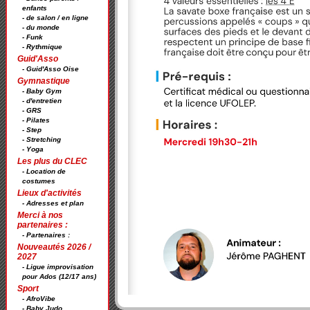
enfants
- de salon / en ligne
- du monde
- Funk
- Rythmique
Guid'Asso
- Guid'Asso Oise
Gymnastique
- Baby Gym
- d'entretien
- GRS
- Pilates
- Step
- Stretching
- Yoga
Les plus du CLEC
- Location de
costumes
Lieux d'activités
- Adresses et plan
Merci à nos
partenaires :
- Partenaires :
Nouveautés 2026 /
2027
- Ligue improvisation
pour Ados (12/17 ans)
Sport
- AfroVibe
- Baby Judo