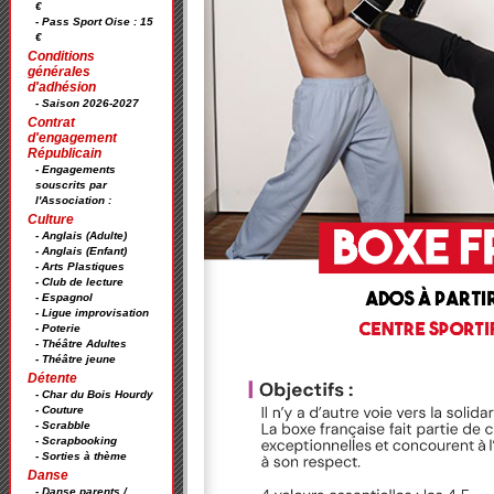
€
- Pass Sport Oise : 15
€
Conditions
générales
d'adhésion
- Saison 2026-2027
Contrat
d'engagement
Républicain
- Engagements
souscrits par
l'Association :
Culture
- Anglais (Adulte)
- Anglais (Enfant)
- Arts Plastiques
- Club de lecture
- Espagnol
- Ligue improvisation
- Poterie
- Théâtre Adultes
- Théâtre jeune
Détente
- Char du Bois Hourdy
- Couture
- Scrabble
- Scrapbooking
- Sorties à thème
Danse
- Danse parents /