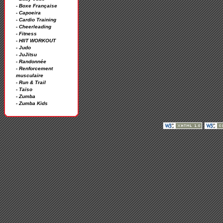
- Boxe Française
- Capoeira
- Cardio Training
- Cheerleading
- Fitness
- HIIT WORKOUT
- Judo
- JuJitsu
- Randonnée
- Renforcement
musculaire
- Run & Trail
- Taïso
- Zumba
- Zumba Kids