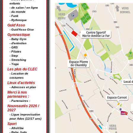
enfants
- de salon / en ligne
- du monde
- Funk
- Rythmique
Guid'Asso
- Guid'Asso Oise
Gymnastique
- Baby Gym
- d'entretien
- GRS
- Pilates
- Step
- Stretching
- Yoga
Les plus du CLEC
- Location de
costumes
Lieux d'activités
- Adresses et plan
Merci à nos
partenaires :
- Partenaires :
Nouveautés 2026 /
2027
- Ligue improvisation
pour Ados (12/17 ans)
Sport
- AfroVibe
- Baby Judo