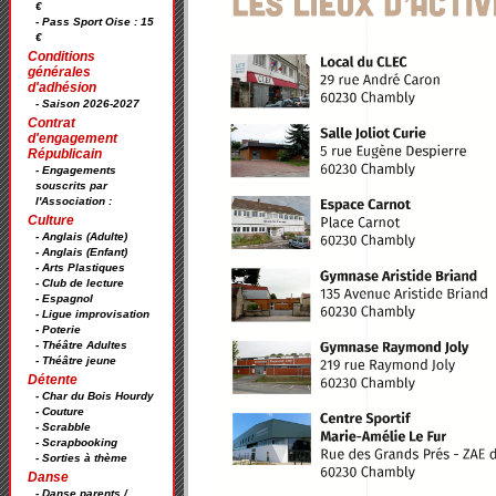
€
- Pass Sport Oise : 15
€
Conditions
générales
d'adhésion
- Saison 2026-2027
Contrat
d'engagement
Républicain
- Engagements
souscrits par
l'Association :
Culture
- Anglais (Adulte)
- Anglais (Enfant)
- Arts Plastiques
- Club de lecture
- Espagnol
- Ligue improvisation
- Poterie
- Théâtre Adultes
- Théâtre jeune
Détente
- Char du Bois Hourdy
- Couture
- Scrabble
- Scrapbooking
- Sorties à thème
Danse
- Danse parents /