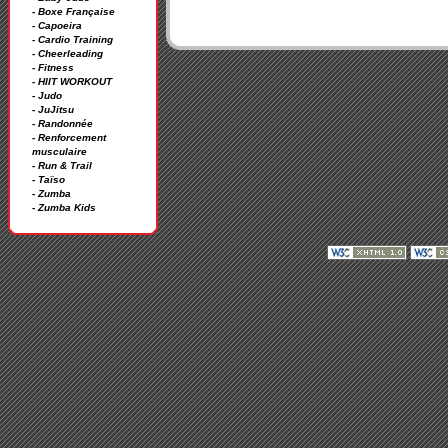
- Boxe Française
- Capoeira
- Cardio Training
- Cheerleading
- Fitness
- HIIT WORKOUT
- Judo
- JuJitsu
- Randonnée
- Renforcement
musculaire
- Run & Trail
- Taïso
- Zumba
- Zumba Kids