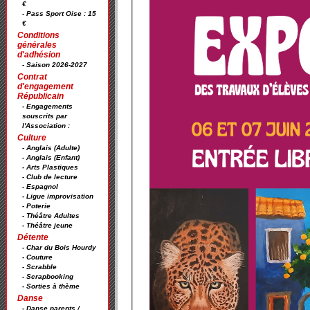
€
- Pass Sport Oise : 15
€
Conditions
générales
d'adhésion
- Saison 2026-2027
Contrat
d'engagement
Républicain
- Engagements
souscrits par
l'Association :
Culture
- Anglais (Adulte)
- Anglais (Enfant)
- Arts Plastiques
- Club de lecture
- Espagnol
- Ligue improvisation
- Poterie
- Théâtre Adultes
- Théâtre jeune
Détente
- Char du Bois Hourdy
- Couture
- Scrabble
- Scrapbooking
- Sorties à thème
Danse
- Danse parents /