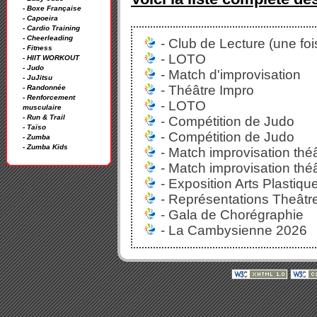
- Boxe Française
- Capoeira
- Cardio Training
- Cheerleading
- Club de Lecture (une foi
- Fitness
- LOTO
- HIIT WORKOUT
- Judo
- Match d'improvisation
- JuJitsu
- Théâtre Impro
- Randonnée
- Renforcement
- LOTO
musculaire
- Run & Trail
- Compétition de Judo
- Taïso
- Compétition de Judo
- Zumba
- Zumba Kids
- Match improvisation théâ
- Match improvisation théâ
- Exposition Arts Plastiqu
- Représentations Theâtre
- Gala de Chorégraphie
- La Cambysienne 2026