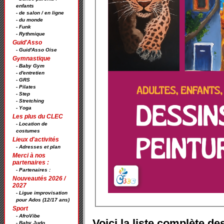
enfants
- de salon / en ligne
- du monde
- Funk
- Rythmique
Guid'Asso
- Guid'Asso Oise
Gymnastique
- Baby Gym
- d'entretien
- GRS
- Pilates
- Step
- Stretching
- Yoga
Les plus du CLEC
- Location de
costumes
Lieux d'activités
- Adresses et plan
Merci à nos
partenaires :
- Partenaires :
Nouveautés 2026 /
2027
- Ligue improvisation
pour Ados (12/17 ans)
Sport
- AfroVibe
Voici la liste complète de
- Baby Judo