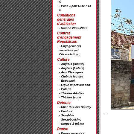
€
- Pass Sport Oise : 15
€
Conditions
générales
d'adhésion
- Saison 2026-2027
Contrat
d'engagement
Républicain
- Engagements
souscrits par
l'Association :
Culture
- Anglais (Adulte)
- Anglais (Enfant)
- Arts Plastiques
- Club de lecture
- Espagnol
- Ligue improvisation
- Poterie
- Théâtre Adultes
- Théâtre jeune
Détente
- Char du Bois Hourdy
- Couture
- Scrabble
- Scrapbooking
- Sorties à thème
Danse
- Danse parents /