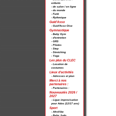
enfants
- de salon / en ligne
- du monde
- Funk
- Rythmique
Guid'Asso
- Guid'Asso Oise
Gymnastique
- Baby Gym
- d'entretien
- GRS
- Pilates
- Step
- Stretching
- Yoga
Les plus du CLEC
- Location de
costumes
Lieux d'activités
- Adresses et plan
Merci à nos
partenaires :
- Partenaires :
Nouveautés 2026 /
2027
- Ligue improvisation
pour Ados (12/17 ans)
Sport
- AfroVibe
- Baby Judo