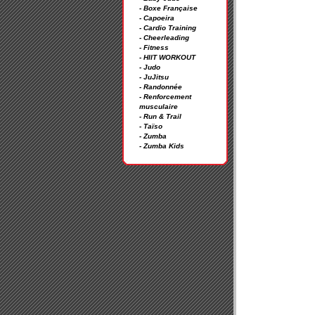
- Boxe Française
- Capoeira
- Cardio Training
- Cheerleading
- Fitness
- HIIT WORKOUT
- Judo
- JuJitsu
- Randonnée
- Renforcement
musculaire
- Run & Trail
- Taïso
- Zumba
- Zumba Kids